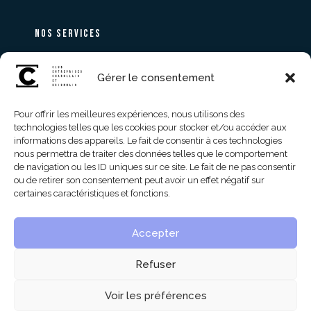
Nos services
Pour les particuliers
Gérer le consentement
Pour les professionnels
Pour offrir les meilleures expériences, nous utilisons des
CONTACT
technologies telles que les cookies pour stocker et/ou accéder aux
informations des appareils. Le fait de consentir à ces technologies
nous permettra de traiter des données telles que le comportement
de navigation ou les ID uniques sur ce site. Le fait de ne pas consentir
NOS MEMBRES
ou de retirer son consentement peut avoir un effet négatif sur
certaines caractéristiques et fonctions.
Accepter
(c) Tous droits réservés CECB71 2025 –
contact@cecb71.org
–
Création Expert Web
Refuser
Charolais
Voir les préférences